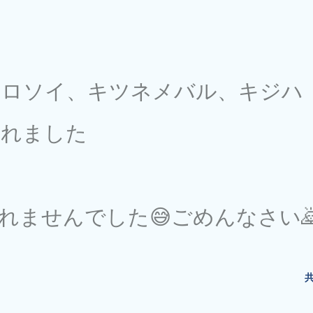
クロソイ、キツネメバル、キジハ
釣れました
れませんでした😅ごめんなさい