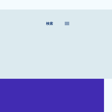
移動
検索