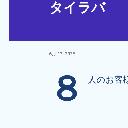
タイラバ
6月 13, 2026
８
人のお客