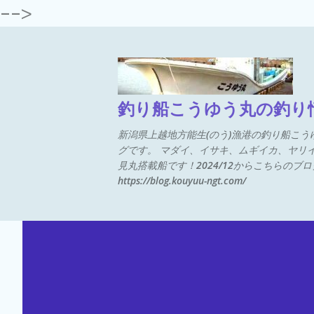
-->
ス
釣り船こうゆう丸の釣り
新潟県上越地方能生(のう)漁港の釣り船こ
グです。 マダイ、イサキ、ムギイカ、ヤリ
見丸搭載船です！2024/12からこちらの
https://blog.kouyuu-ngt.com/