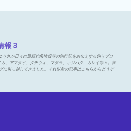
キップしてメイン コンテンツに
情報３
うゆう丸が日々の最新釣果情報等の釣行記をお伝えする釣りブロ
イカ、アマダイ、タチウオ、マダラ、キジハタ、カレイ等々。探
ブログに引っ越してきました。それ以前の記事はこちらからどうぞ