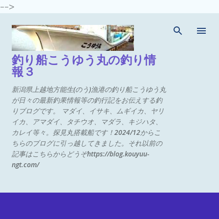
-->
スキップしてメイン コンテンツに移動
釣り船こうゆう丸の釣り情
報３
新潟県上越地方能生(のう)漁港の釣り船こうゆう丸
が日々の最新釣果情報等の釣行記をお伝えする釣
りブログです。 マダイ、イサキ、ムギイカ、ヤリ
イカ、アマダイ、タチウオ、マダラ、キジハタ、
カレイ等々。探見丸搭載船です！2024/12からこ
ちらのブログに引っ越してきました。それ以前の
記事はこちらからどうぞhttps://blog.kouyuu-
ngt.com/