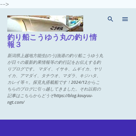
-->
スキップしてメイン コンテンツに移動
釣り船こうゆう丸の釣り情
報３
新潟県上越地方能生(のう)漁港の釣り船こうゆう丸
が日々の最新釣果情報等の釣行記をお伝えする釣
りブログです。 マダイ、イサキ、ムギイカ、ヤリ
イカ、アマダイ、タチウオ、マダラ、キジハタ、
カレイ等々。探見丸搭載船です！2024/12からこ
ちらのブログに引っ越してきました。それ以前の
記事はこちらからどうぞhttps://blog.kouyuu-
ngt.com/