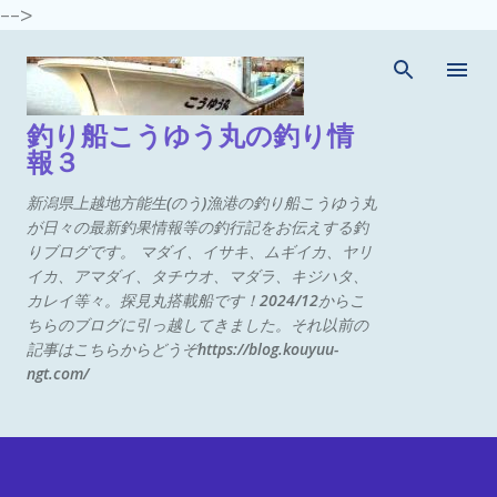
-->
スキップしてメイン コンテンツに移動
釣り船こうゆう丸の釣り情
報３
新潟県上越地方能生(のう)漁港の釣り船こうゆう丸
が日々の最新釣果情報等の釣行記をお伝えする釣
りブログです。 マダイ、イサキ、ムギイカ、ヤリ
イカ、アマダイ、タチウオ、マダラ、キジハタ、
カレイ等々。探見丸搭載船です！2024/12からこ
ちらのブログに引っ越してきました。それ以前の
記事はこちらからどうぞhttps://blog.kouyuu-
ngt.com/