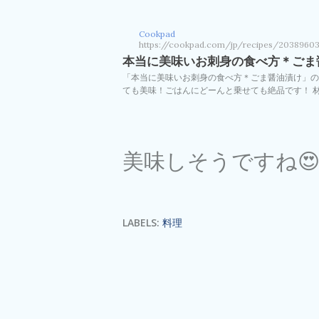
Cookpad
https://cookpad.com/jp/recipes/2038960
%E6%9C%AC%E5%BD%93%E3%81%AB%E
本当に美味いお刺身の食べ方＊ごま醤
E3%81%AE%E9%A3%9F%E3%81%B9%E6
%81%91
「本当に美味いお刺身の食べ方＊ごま醤油漬け」の
ても美味！ごはんにどーんと乗せても絶品です！ 材
美味しそうですね
LABELS:
料理