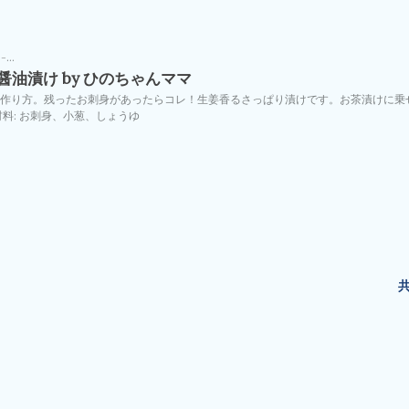
3-
7%BE%8E%E5%91%B3%E3%81%84%E3%81%8A%E5%88%BA%E8%BA%A
油漬け by ひのちゃんママ
%96%B9%E3%81%94%E3%81%BE%E9%86%A4%E6%B2%B9%E6%BC%AC%
作り方。残ったお刺身があったらコレ！生姜香るさっぱり漬けです。お茶漬けに乗
料: お刺身、小葱、しょうゆ
