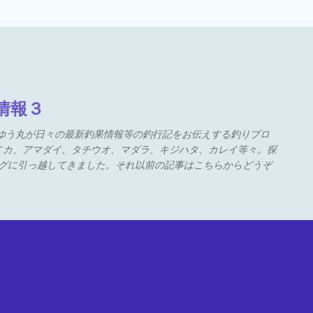
キップしてメイン コンテンツに
情報３
うゆう丸が日々の最新釣果情報等の釣行記をお伝えする釣りブロ
イカ、アマダイ、タチウオ、マダラ、キジハタ、カレイ等々。探
ブログに引っ越してきました。それ以前の記事はこちらからどうぞ