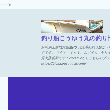
-->
ス
釣り船こうゆう丸の釣り
新潟県上越地方能生(のう)漁港の釣り船こ
グです。 マダイ、イサキ、ムギイカ、ヤリ
見丸搭載船です！2024/12からこちらの
https://blog.kouyuu-ngt.com/