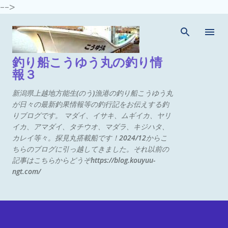
-->
スキップしてメイン コンテンツに移動
釣り船こうゆう丸の釣り情
報３
新潟県上越地方能生(のう)漁港の釣り船こうゆう丸
が日々の最新釣果情報等の釣行記をお伝えする釣
りブログです。 マダイ、イサキ、ムギイカ、ヤリ
イカ、アマダイ、タチウオ、マダラ、キジハタ、
カレイ等々。探見丸搭載船です！2024/12からこ
ちらのブログに引っ越してきました。それ以前の
記事はこちらからどうぞhttps://blog.kouyuu-
ngt.com/