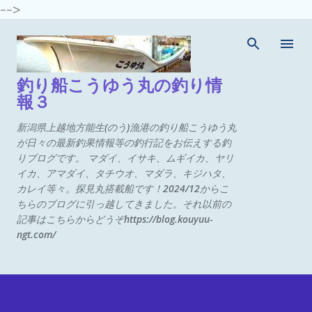
-->
スキップしてメイン コンテンツに移動
釣り船こうゆう丸の釣り情
報３
新潟県上越地方能生(のう)漁港の釣り船こうゆう丸
が日々の最新釣果情報等の釣行記をお伝えする釣
りブログです。 マダイ、イサキ、ムギイカ、ヤリ
イカ、アマダイ、タチウオ、マダラ、キジハタ、
カレイ等々。探見丸搭載船です！2024/12からこ
ちらのブログに引っ越してきました。それ以前の
記事はこちらからどうぞhttps://blog.kouyuu-
ngt.com/