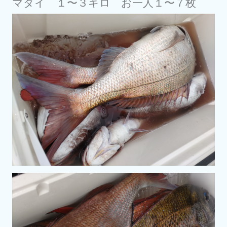
マダイ １〜３キロ お一人１〜７枚