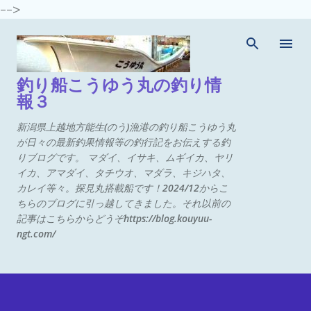
-->
スキップしてメイン コンテンツに移動
釣り船こうゆう丸の釣り情
報３
新潟県上越地方能生(のう)漁港の釣り船こうゆう丸
が日々の最新釣果情報等の釣行記をお伝えする釣
りブログです。 マダイ、イサキ、ムギイカ、ヤリ
イカ、アマダイ、タチウオ、マダラ、キジハタ、
カレイ等々。探見丸搭載船です！2024/12からこ
ちらのブログに引っ越してきました。それ以前の
記事はこちらからどうぞhttps://blog.kouyuu-
ngt.com/