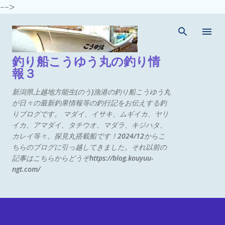
-->
スキップしてメイン コンテンツに移動
釣り船こうゆう丸の釣り情
報３
新潟県上越地方能生(のう)漁港の釣り船こうゆう丸
が日々の最新釣果情報等の釣行記をお伝えする釣
りブログです。 マダイ、イサキ、ムギイカ、ヤリ
イカ、アマダイ、タチウオ、マダラ、キジハタ、
カレイ等々。探見丸搭載船です！2024/12からこ
ちらのブログに引っ越してきました。それ以前の
記事はこちらからどうぞhttps://blog.kouyuu-
ngt.com/