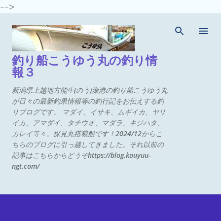
-->
スキップしてメイン コンテンツに移動
釣り船こうゆう丸の釣り情
報３
新潟県上越地方能生(のう)漁港の釣り船こうゆう丸
が日々の最新釣果情報等の釣行記をお伝えする釣
りブログです。 マダイ、イサキ、ムギイカ、ヤリ
イカ、アマダイ、タチウオ、マダラ、キジハタ、
カレイ等々。探見丸搭載船です！2024/12からこ
ちらのブログに引っ越してきました。それ以前の
記事はこちらからどうぞhttps://blog.kouyuu-
ngt.com/