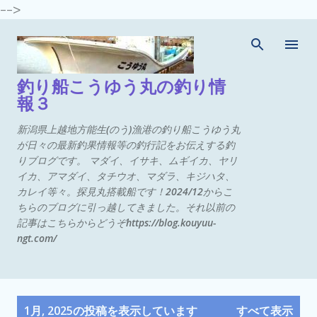
-->
スキップしてメイン コンテンツに移動
釣り船こうゆう丸の釣り情
報３
新潟県上越地方能生(のう)漁港の釣り船こうゆう丸
が日々の最新釣果情報等の釣行記をお伝えする釣
りブログです。 マダイ、イサキ、ムギイカ、ヤリ
イカ、アマダイ、タチウオ、マダラ、キジハタ、
カレイ等々。探見丸搭載船です！2024/12からこ
ちらのブログに引っ越してきました。それ以前の
記事はこちらからどうぞhttps://blog.kouyuu-
ngt.com/
投
1月, 2025の投稿を表示しています
すべて表示