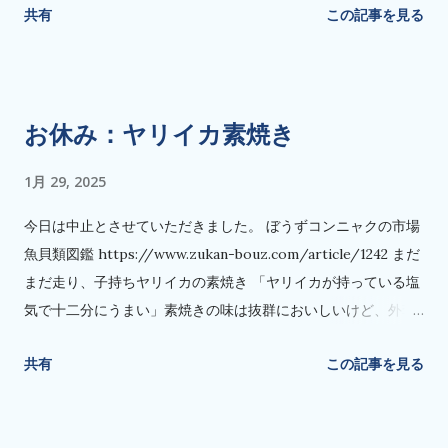
共有
この記事を見る
ダー結束のツールとして紹介されていますけど、枝ス作りにも
使えるんじゃないかなと思いました。
お休み：ヤリイカ素焼き
1月 29, 2025
今日は中止とさせていただきました。 ぼうずコンニャクの市場
魚貝類図鑑 https://www.zukan-bouz.com/article/1242 まだ
まだ走り、子持ちヤリイカの素焼き 「ヤリイカが持っている塩
気で十二分にうまい」素焼きの味は抜群においしいけど、外套
長は17cm〜22cmとばらばらで、子も少なめだった。 なぜ素焼
共有
この記事を見る
きか？ イカ類は少ないなが.... く〜っ、美味しそうですね😅 私
もイカはシンプルな料理が好きです。