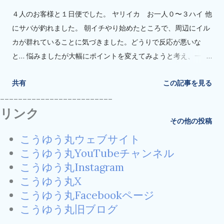
４人のお客様と１日便でした。 ヤリイカ お一人０〜３ハイ 他
にサバが釣れました。 朝イチやり始めたところで、周辺にイル
カが群れていることに気づきました。どうりで反応が悪いな
と… 悩みましたが大幅にポイントを変えてみようと考え、一旦
コマセマダイに変更。終盤に再度ヤリイカを狙い、いくらか顔
共有
この記事を見る
を見ました。 型は套長20センチ位でした。型も数もイマイチで
-------------------------
した。 釣った方は、頑張って誘い続けてもダメなので、少し誘
リンク
ってアタリがなければ巻き落としで、すべて着底時に当たった
その他の投稿
そうです。 コマセマダイ。 こちらは多分カウントサイズは上が
こうゆう丸ウェブサイト
らなかったと思います。0.3か0.4キロ位でしょうか。 他にイサ
こうゆう丸YouTubeチャンネル
キ。 アタリ少なく、魚の反応が上がってきたなと思ってもほと
こうゆう丸Instagram
んど餌が取られず。難しい状況でした。 今日はなんだか何もう
こうゆう丸X
まくいかず裏目裏目ですみませんでした。
こうゆう丸Facebookページ
こうゆう丸旧ブログ