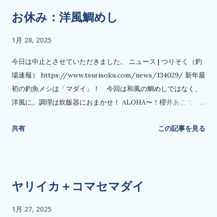
お休み：洋風鯛めし
1月 28, 2025
今日は中止とさせていただきました。 ニュース | つりそく（釣
場速報） https://www.tsurisoku.com/news/134029/ 新年最
初の釣魚メシは「マダイ」！ 今回は和風の鯛めしではなく、
洋風に。調理は炊飯器におまかせ！ ALOHA〜！櫻井あこで
す。今年もよろしくお願い申し上げます♪ 新年最初の釣魚メシ
共有
この記事を見る
は、縁起物のマダイです。我が… 洋風は珍しいですね。 お子様
にも喜ばれそうな感じがします。
ヤリイカ＋コマセマダイ
1月 27, 2025