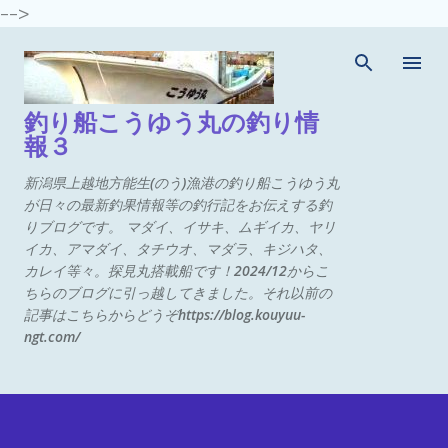
-->
スキップしてメイン コンテンツに移動
釣り船こうゆう丸の釣り情
報３
新潟県上越地方能生(のう)漁港の釣り船こうゆう丸
が日々の最新釣果情報等の釣行記をお伝えする釣
りブログです。 マダイ、イサキ、ムギイカ、ヤリ
イカ、アマダイ、タチウオ、マダラ、キジハタ、
カレイ等々。探見丸搭載船です！2024/12からこ
ちらのブログに引っ越してきました。それ以前の
記事はこちらからどうぞhttps://blog.kouyuu-
ngt.com/