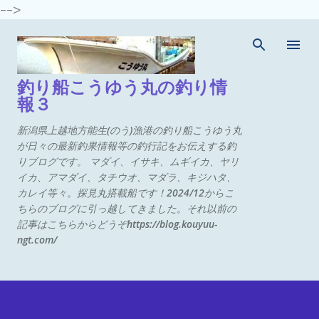
-->
スキップしてメイン コンテンツに移動
釣り船こうゆう丸の釣り情
報３
新潟県上越地方能生(のう)漁港の釣り船こうゆう丸
が日々の最新釣果情報等の釣行記をお伝えする釣
りブログです。 マダイ、イサキ、ムギイカ、ヤリ
イカ、アマダイ、タチウオ、マダラ、キジハタ、
カレイ等々。探見丸搭載船です！2024/12からこ
ちらのブログに引っ越してきました。それ以前の
記事はこちらからどうぞhttps://blog.kouyuu-
ngt.com/