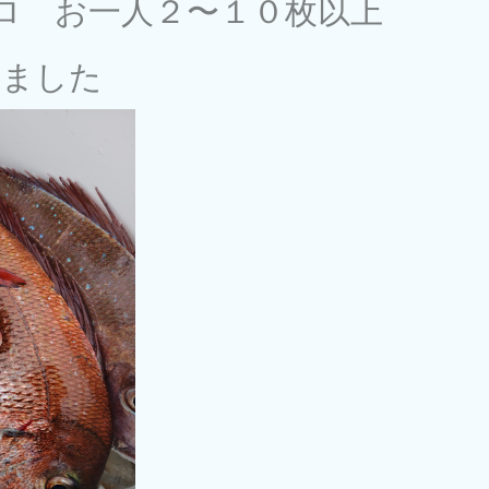
5キロ お一人２〜１０枚以上
れました