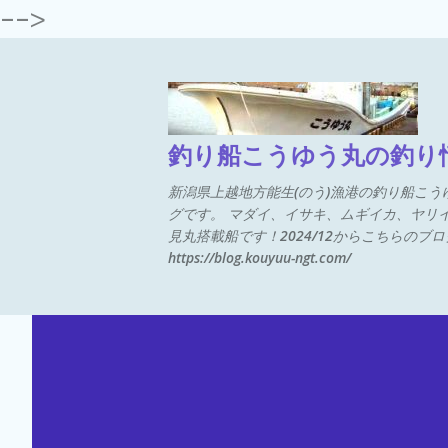
-->
ス
釣り船こうゆう丸の釣り
新潟県上越地方能生(のう)漁港の釣り船こ
グです。 マダイ、イサキ、ムギイカ、ヤリ
見丸搭載船です！2024/12からこちらの
https://blog.kouyuu-ngt.com/