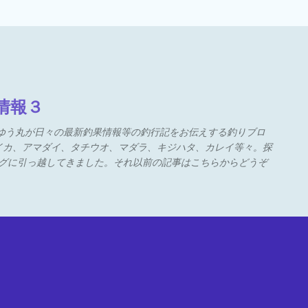
キップしてメイン コンテンツに
情報３
うゆう丸が日々の最新釣果情報等の釣行記をお伝えする釣りブロ
イカ、アマダイ、タチウオ、マダラ、キジハタ、カレイ等々。探
ブログに引っ越してきました。それ以前の記事はこちらからどうぞ